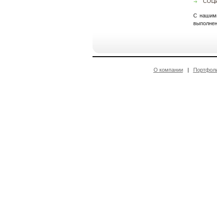
СОЦ
С нашими
выполнен
О компании
|
Портфол