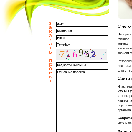
С чего
Наверное
главное,
которая
наскольк
зависит у
Разработ
все-таки
слову тво
Cайтот
Итак, ра
что мы 
это скор
нашем а
персона
организац
Совреме
можно ох
Этапы 