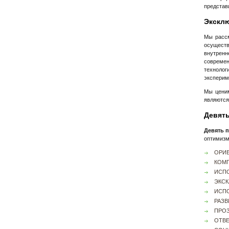
представ
Экскл
Мы рассм
осуществ
внутрен
современ
технолог
эксперим
Мы ценим
являются
Девят
Девять 
оптимизм
ОРИЕ
КОМП
ИСП
ЭКС
ИСП
РАЗВ
ПРОЗ
ОТВ