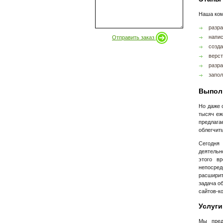
Наша ком
разра
напис
Отправить заказ
созда
верст
разра
запол
Выполн
Но даже 
тысяч еж
предлаг
облегчит
Сегодня
деятельн
этого в
непосред
расширит
задача о
сайтов-к
Услуги
Мы пред